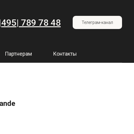
|495| 789 78 48
Телеграм-канал
Партнерам
Контакты
ande