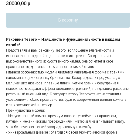
30000,00
р.
В корзину
Раковина Tesoro – Изящность и функциональность в каждом
изгибе!
Представляем вам раковину Tesoro, воплощение элегантности и
инновационного дизайна для вашего интерьера. Созданная из
высококачественного искусственного камня, она сочетает в себе
практичность, долговечность и неповторимый стиль.
Главной особенностью модели является уникальная форма с гранями,
напоминающими огранку бриллианта. Каждая деталь продумана до
мельчайших нюансов: плавные линии, четкие грани и безупречная
поверхность создают эффект световых отражений, придающих раковине
роскошный внешний вид. Благодаря этому Tesoro станет настоящим
украшением любого пространства, будь то современная ванная комната
или классический интерьер.
Преимущества модели:
• Искусственный камень премиум-класса : устойчив к царапинам,
пятнам и механическим повреждениям. Материал не впитывает влагу,
что обеспечивает легкий уход и длительную службу.
• Универсальный дизайн : благодаря своей геометрической форме