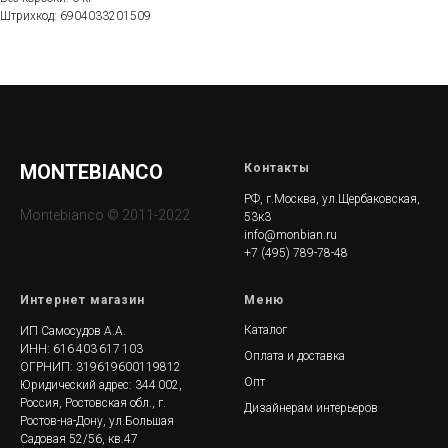
Штрихкод: 6904033201509
MONTEBIANCO
Контакты
РФ, г.Москва, ул.Щербаковская,
Montebianco © 2011-2022
53к3
info@monbian.ru
+7 (495) 789-78-48
Интернет магазин
Меню
Каталог
ИП Самосудов А.А.
ИНН: 616 403 617 103
Оплата и доставка
ОГРНИП: 319619600119812
Опт
Юридический адрес: 344 002,
Россия, Ростовская обл., г.
Дизайнерам интерьеров
Ростов-на-Дону, ул.Большая
Садовая 52/56, кв.47