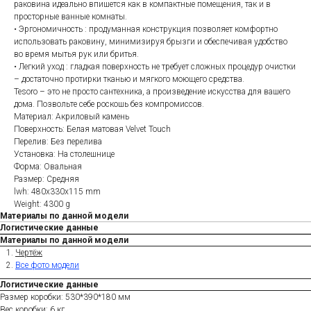
раковина идеально впишется как в компактные помещения, так и в
просторные ванные комнаты.
• Эргономичность : продуманная конструкция позволяет комфортно
использовать раковину, минимизируя брызги и обеспечивая удобство
во время мытья рук или бритья.
• Легкий уход : гладкая поверхность не требует сложных процедур очистки
– достаточно протирки тканью и мягкого моющего средства.
Tesoro – это не просто сантехника, а произведение искусства для вашего
дома. Позвольте себе роскошь без компромиссов.
Материал: Акриловый камень
Поверхность: Белая матовая Velvet Touch
Перелив: Без перелива
Установка: На столешнице
Форма: Овальная
Размер: Средняя
lwh: 480x330x115 mm
Weight: 4300 g
Материалы по данной модели
Логистические данные
Материалы по данной модели
Чертёж
Все фото модели
Логистические данные
Размер коробки: 530*390*180 мм
Вес коробки: 6 кг